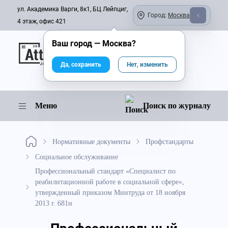
ул. Академика Варги, 8к1, БЦ Лейпциг,
Город:
Москва
4 этаж, офис 421
Ваш город —
Москва
?
Онлайн-журнал
Да, сохранить
Нет, изменить
Меню
Поиск по журналу
Нормативные документы
Профстандарты
Социальное обслуживание
Профессиональный стандарт «Специалист по
реабилитационной работе в социальной сфере»,
утвержденный приказом Минтруда от 18 ноября
2013 г. 681н