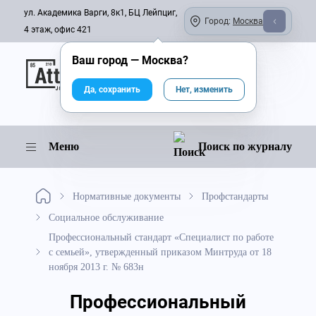
ул. Академика Варги, 8к1, БЦ Лейпциг,
Город:
Москва
4 этаж, офис 421
Ваш город —
Москва
?
Онлайн-журнал
Да, сохранить
Нет, изменить
Меню
Поиск по журналу
Нормативные документы
Профстандарты
Социальное обслуживание
Профессиональный стандарт «Специалист по работе
с семьей», утвержденный приказом Минтруда от 18
ноября 2013 г. № 683н
Профессиональный