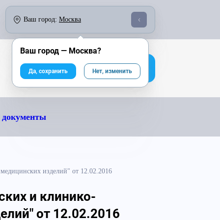
о 18:00:
По России бесплатно:
Ваш город:
Москва
246-04-43
8 800 333-25-40
Ваш город —
Москва
?
На сайт компании
Да, сохранить
Нет, изменить
 документы
медицинских изделий" от 12.02.2016
ских и клинико-
лий" от 12.02.2016