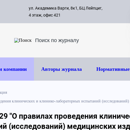
с 09:00 д
ул. Академика Варги, 8к1, БЦ Лейпциг,
ок
8 495 
4 этаж, офис 421
и компании
Авторы журнала
Нормативные
ация
дения клинических и клинико-лабораторных испытаний (исследований) 
9 "О правилах проведения клиниче
й (исследований) медицинских изде