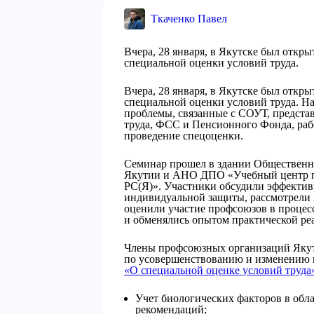
Ткаченко Павел
Вчера, 28 января, в Якутске был откр
специальной оценки условий труда.
Вчера, 28 января, в Якутске был откр
специальной оценки условий труда. Н
проблемы, связанные с СОУТ, предст
труда, ФСС и Пенсионного Фонда, раб
проведение спецоценки.
Семинар прошел в здании Общественн
Якутии и АНО ДПО «Учебный центр п
РС(Я)». Участники обсудили эффектив
индивидуальной защиты, рассмотрели 
оценили участие профсоюзов в процес
и обменялись опытом практической ре
Члены профсоюзных организаций Якут
по усовершенствованию и изменению
«О специальной оценке условий труда
Учет биологических факторов в обл
рекомендаций;