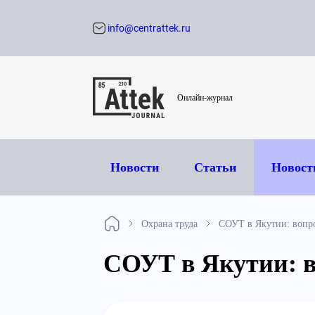
info@centrattek.ru
Обратный звон
Онлайн-журнал
Новости
Статьи
Новост
Охрана труда
СОУТ в Якутии: вопр
СОУТ в Якутии: 