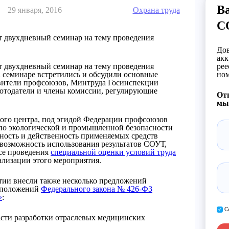
Ва
29 января, 2016
Охрана труда
С
ыт двухдневный семинар на тему проведения
Дов
акк
ыт двухдневный семинар на тему проведения
рее
а семинаре встретились и обсудили основные
ном
авители профсоюзов, Минтруда Госинспекции
отодатели и члены комиссии, регулирующие
Отп
мы 
ого центра, под эгидой Федерации профсоюзов
о экологической и промышленной безопасности
ность и действенность применяемых средств
возможность использования результатов СОУТ,
се проведения
специальной оценки условий труда
ализации этого мероприятия.
ии внесли также несколько предложений
 положений
Федерального закона № 426-ФЗ
»
:
С
асти разработки отраслевых медицинских