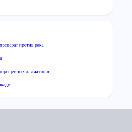
препарат против рака
ти
запрещенных для женщин
окаду