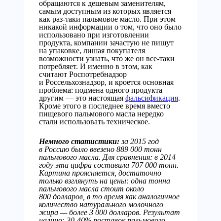
обращаются к дешевым заменителям,
самым доступным из которых является
как раз-таки пальмовое масло. При этом
никакой информации о том, что оно было
использовано при изготовлении
продукта, компании зачастую не пишут
на упаковке, лишая покупателя
возможности узнать, что же он все-таки
потребляет. И именно в этом, как
считают Роспотребнадзор
и Россельхознадзор, и кроется основная
проблема: подмена одного продукта
другим — это настоящая
фальсификация
.
Кроме этого в последнее время вместо
пищевого пальмового масла нередко
стали использовать техническое.
Немного статистики:
за 2015 год
в Россию было ввезено 889 000 тонн
пальмового масла. Для сравнения: в 2014
году эта цифра составила 707 000 тонн.
Картина проясняется, достаточно
только взглянуть на цены: одна тонна
пальмового масла стоит около
800 долларов, в то время как аналогичное
количество натурального молочного
жира — более 3 000 долларов. Результат
налицо: 30-40% поставок пальмового