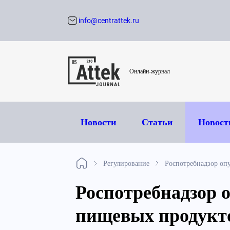
info@centrattek.ru
Обратный звон
Онлайн-журнал
Новости
Статьи
Новост
Регулирование
Роспотребнадзор оп
Роспотребнадзор 
пищевых продукто