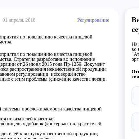
В
01 апреля, 2016
Регулирование
с
оприятия по повышению качества пищевой
мства.
Наш
во 
оприятия по повышению качества пищевой
"Ат
мства.
Стратегия разработана во исполнение
орг
ерации от 26 июня 2015 года Пр-1259. Документ
иеся распространения некачественной продукции
От
равовом регулировании, несовершенство
свя
нные с этим проблемы (снижение качества жизни,
 системы прослеживаемости качества пищевой
я показателей качества;
я пищевых добавок (консервантов, красителей
дителей к выпуску качественной продукции;
ласти питания человека;