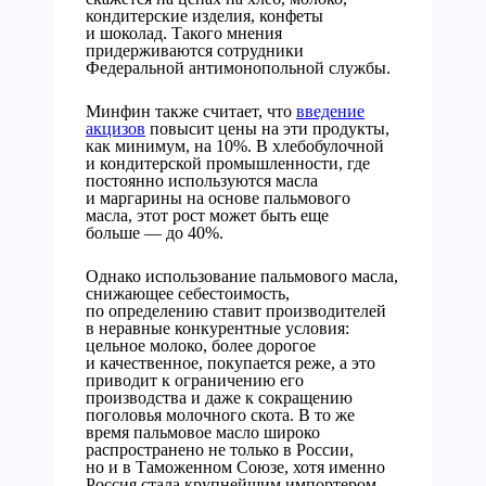
кондитерские изделия, конфеты
и шоколад. Такого мнения
придерживаются сотрудники
Федеральной антимонопольной службы.
Минфин также считает, что
введение
акцизов
повысит цены на эти продукты,
как минимум, на 10%. В хлебобулочной
и кондитерской промышленности, где
постоянно используются масла
и маргарины на основе пальмового
масла, этот рост может быть еще
больше — до 40%.
Однако использование пальмового масла,
снижающее себестоимость,
по определению ставит производителей
в неравные конкурентные условия:
цельное молоко, более дорогое
и качественное, покупается реже, а это
приводит к ограничению его
производства и даже к сокращению
поголовья молочного скота. В то же
время пальмовое масло широко
распространено не только в России,
но и в Таможенном Союзе, хотя именно
Россия стала крупнейшим импортером