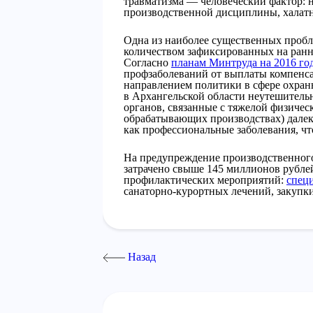
травматизма — человеческий фактор: 
производственной дисциплины, халатн
Одна из наиболее существенных пробле
количеством зафиксированных на ранн
Согласно
планам Минтруда на 2016 го
профзаболеваний от выплаты компенса
направлением политики в сфере охран
в Архангельской области неутешитель
органов, связанные с тяжелой физичес
обрабатывающих производствах) дале
как профессиональные заболевания, чт
На предупреждение производственного
затрачено свыше 145 миллионов рубле
профилактических мероприятий:
спец
санаторно-курортных лечений, закупки
Назад