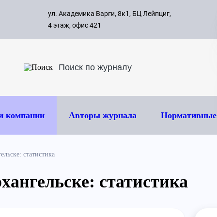
с 09:00 д
ул. Академика Варги, 8к1, БЦ Лейпциг,
ок
8 495 
4 этаж, офис 421
и компании
Авторы журнала
Нормативные
ельске: статистика
хангельске: статистика