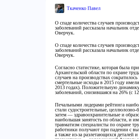
Ткаченко Павел
О спаде количества случаев производ
заболеваний рассказала начальник от
Оверчук.
О спаде количества случаев производ
заболеваний рассказала начальник от
Оверчук.
Согласно статистике, которая была пр
Архангельской области по охране труда,
случаев на производствах сократилось
смертельные исходы в 2015 году имели 
2013 годах). Положительную динамику
заболеваний, снизившаяся на 26% (с 129
Печальными лидерами рейтинга наибол
стали судостроительные, целлюлозно-
затем — здравоохранительные и образ
наибольшая занятость по области, и 
травматизм специалисты по охране тру
работники получают при падении с выс
а также из-за разлетающихся деталей 