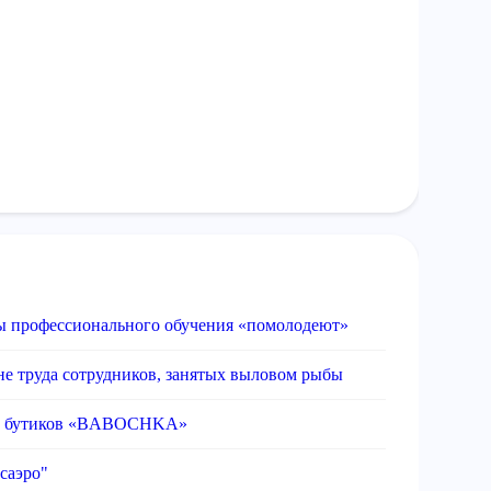
ы профессионального обучения «помолодеют»
не труда сотрудников, занятых выловом рыбы
ста бутиков «BABOCHKA»
саэро"