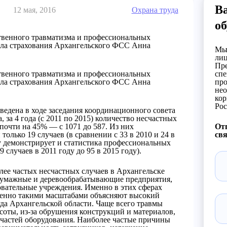
В
12 мая, 2016
Охрана труда
об
ственного травматизма и профессиональных
дела страхования Архангельского ФСС Анна
Мы 
лиц
Пре
ственного травматизма и профессиональных
спе
дела страхования Архангельского ФСС Анна
про
нео
кор
Рос
иведена в ходе заседания координационного совета
 за 4 года (с 2011 по 2015) количество несчастных
 почти на 45% — с 1071 до 587. Из них
Отп
только 19 случаев (в сравнении с 33 в 2010 и 24 в
свя
 демонстрирует и статистика профессиональных
 случаев в 2011 году до 95 в 2015 году).
ее частых несчастных случаев в Архангельске
бумажные и деревообрабатывающие предприятия,
овательные учреждения. Именно в этих сферах
именно такими масштабами объясняют высокий
да Архангельской области. Чаще всего травмы
оты, из-за обрушения конструкций и материалов,
и частей оборудования. Наиболее частые причины