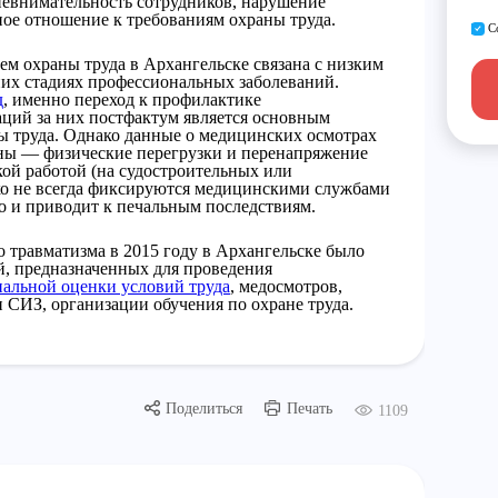
невнимательность сотрудников, нарушение
ое отношение к требованиям охраны труда.
С
м охраны труда в Архангельске связана с низким
их стадиях профессиональных заболеваний.
д
, именно переход к профилактике
ций за них постфактум является основным
ы труда. Однако данные о медицинских осмотрах
ны — физические перегрузки и перенапряжение
кой работой (на судостроительных или
ко не всегда фиксируются медицинскими службами
о и приводит к печальным последствиям.
 травматизма в 2015 году в Архангельске было
й, предназначенных для проведения
иальной оценки условий труда
, медосмотров,
 СИЗ, организации обучения по охране труда.
Поделиться
Печать
1109