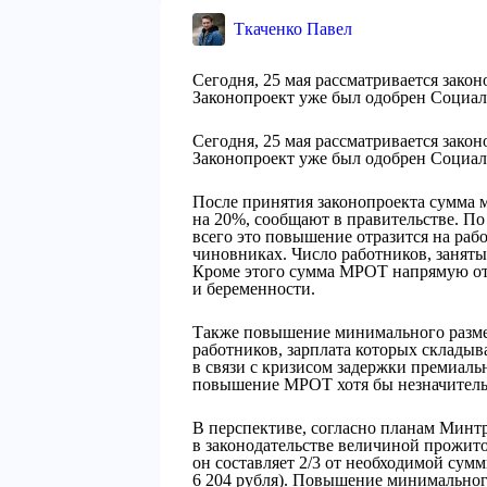
Ткаченко Павел
Сегодня, 25 мая рассматривается зако
Законопроект уже был одобрен Социа
Сегодня, 25 мая рассматривается зако
Законопроект уже был одобрен Социа
После принятия законопроекта сумма 
на 20%, сообщают в правительстве. П
всего это повышение отразится на раб
чиновниках. Число работников, заняты
Кроме этого сумма МРОТ напрямую отр
и беременности.
Также повышение минимального размер
работников, зарплата которых складыв
в связи с кризисом задержки премиальн
повышение МРОТ хотя бы незначитель
В перспективе, согласно планам Минт
в законодательстве величиной прожит
он составляет 2/3 от необходимой сумм
6 204 рубля). Повышение минимальног