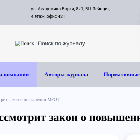
с 09:00 д
ул. Академика Варги, 8к1, БЦ Лейпциг,
ок
8 495 
4 этаж, офис 421
и компании
Авторы журнала
Нормативные
отрит закон о повышении МРОТ
ассмотрит закон о повыше