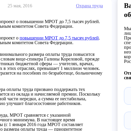
В
25 мая, 2016
Охрана труда
об
нопроект о повышении МРОТ до 7,5 тысяч рублей.
льным комитетом Совета Федерации.
Мы 
лиц
нопроект о
повышении МРОТ до 7,5 тысяч рублей
.
Пре
льным комитетом Совета Федерации.
спе
про
нео
минимального размера оплаты труда повысится
кор
о словам вице-спикера Галины Кореловой, прежде
Рос
отниках бюджетной сферы — учителях, врачах,
х в этих отраслях, превышает 1 миллион человек.
азится на пособиях по безработице, больничному
Отп
свя
а оплаты труда призвано поддержать тех
ается из оклада и начисляемой премии. Поскольку
ой части нередки, а сумма ее нестабильна,
но улучшит благосостояние работников.
руда, МРОТ сравняется с указанной
очного минимума. В настоящее время
ы (с 1 января 2016 года МРОТ составляет
о размера оплаты труда — приоритетное