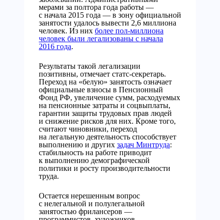
мерами за полтора года работы —
с начала 2015 года — в зону официальной
занятости удалось вывести 2,6 миллиона
человек. Из них
более пол-миллиона
человек были легализованы с начала
2016 года
.
Результаты такой легализации
позитивны, отмечает статс-секретарь.
Переход на «белую» занятость означает
официальные взносы в Пенсионный
Фонд РФ, увеличение сумм, расходуемых
на пенсионные затраты и соцвыплаты,
гарантии защиты трудовых прав людей
и снижение рисков для них. Кроме того,
считают чиновники, переход
на легальную деятельность способствует
выполнению и других
задач Минтруда
:
стабильность на работе приводит
к выполнению демографической
политики и росту производительности
труда.
Остается нерешенным вопрос
с нелегальной и полулегальной
занятостью фрилансеров —
программистов, художников,