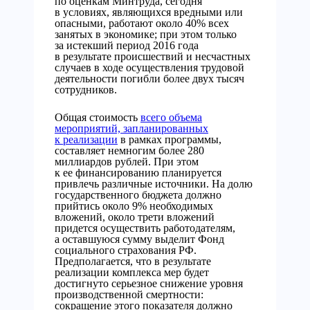
по оценкам Минтруда, сегодня
в условиях, являющихся вредными или
опасными, работают около 40% всех
занятых в экономике; при этом только
за истекший период 2016 года
в результате происшествий и несчастных
случаев в ходе осуществления трудовой
деятельности погибли более двух тысяч
сотрудников.
Общая стоимость
всего объема
мероприятий, запланированных
к реализации
в рамках программы,
составляет немногим более 280
миллиардов рублей. При этом
к ее финансированию планируется
привлечь различные источники. На долю
государственного бюджета должно
прийтись около 9% необходимых
вложений, около трети вложений
придется осуществить работодателям,
а оставшуюся сумму выделит Фонд
социального страхования РФ.
Предполагается, что в результате
реализации комплекса мер будет
достигнуто серьезное снижение уровня
производственной смертности:
сокращение этого показателя должно