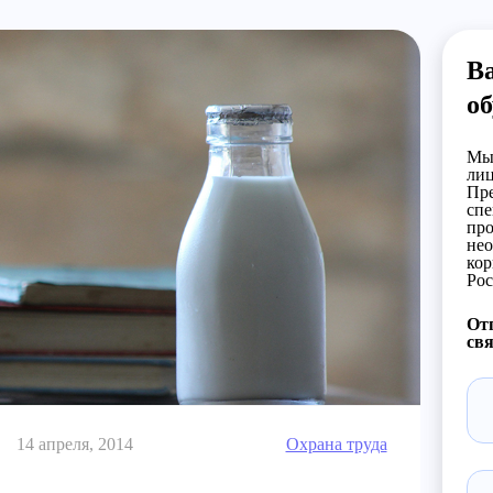
В
об
Мы 
лиц
Пре
спе
про
нео
кор
Рос
Отп
свя
14 апреля, 2014
Охрана труда