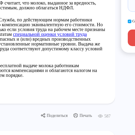
считает, что молоко, выданное за вредность,
пустимым, должно облагаться НДФЛ.
 Служба, по действующим нормам работники
С
ю компенсацию эквивалентную его стоимости. Но
ько если условия труда на рабочем месте признаны
ьтатам
специальной оценки условий труда
опасных и (или) вредных производственных
установленные нормативные уровни. Выдача же
труда соответствуют допустимому классу условий
бесплатной выдаче молока работникам
аются компенсациями и облагаются налогом на
ем порядке.
Поделиться
Печать
587