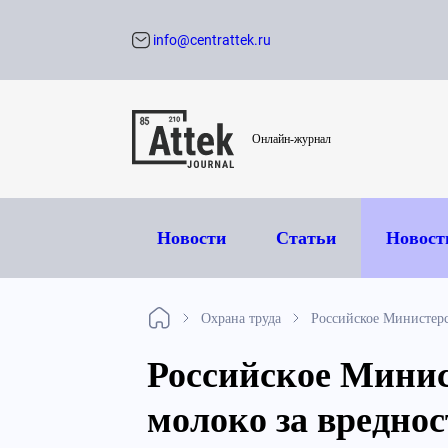
info@centrattek.ru
Обратный звон
Онлайн-журнал
Новости
Статьи
Новост
Охрана труда
Российское Министерс
Российское Минис
молоко за вреднос