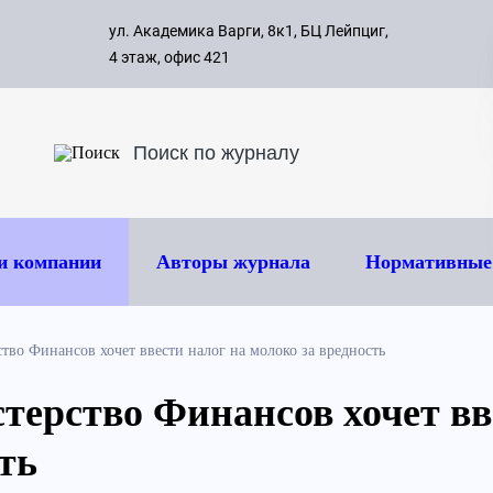
с 09:00 д
ул. Академика Варги, 8к1, БЦ Лейпциг,
ок
8 495 
4 этаж, офис 421
и компании
Авторы журнала
Нормативные
тво Финансов хочет ввести налог на молоко за вредность
терство Финансов хочет вв
ть