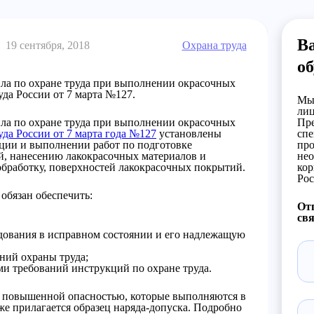
В
19 сентября, 2018
Охрана труда
об
ила по охране труда при выполнении окрасочных
да России от 7 марта №127.
Мы 
лиц
ила по охране труда при выполнении окрасочных
Пре
да России от 7 марта года №127
установлены
спе
ации и выполнении работ по подготовке
про
й, нанесению лакокрасочных материалов и
нео
обработку, поверхностей лакокрасочных покрытий.
кор
Рос
обязан обеспечить:
Отп
свя
дования в исправном состоянии и его надлежащую
ний охраны труда;
ми требований инструкций по охране труда.
 с повышенной опасностью, которые выполняются в
же прилагается образец наряда-допуска. Подробно