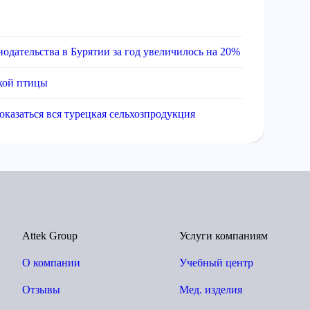
одательства в Бурятии за год увеличилось на 20%
кой птицы
оказаться вся турецкая сельхозпродукция
Attek Group
Услуги компаниям
О компании
Учебный центр
Отзывы
Мед. изделия