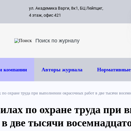
с 09:00 д
ул. Академика Варги, 8к1, БЦ Лейпциг,
ок
8 495 
4 этаж, офис 421
и компании
Авторы журнала
Нормативные
 по охране труда при выполнении окрасочных работ в две тысячи восем
илах по охране труда при 
 в две тысячи восемнадцато