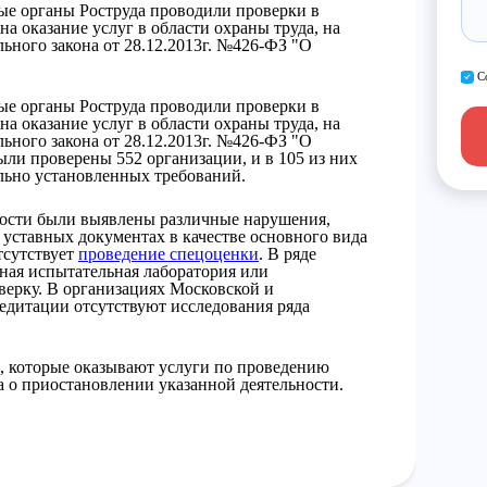
ные органы Роструда проводили проверки в
а оказание услуг в области охраны труда, на
ьного закона от 28.12.2013г. №426-ФЗ "О
С
ные органы Роструда проводили проверки в
а оказание услуг в области охраны труда, на
ьного закона от 28.12.2013г. №426-ФЗ "О
ыли проверены 552 организации, и в 105 из них
льно установленных требований.
тости были выявлены различные нарушения,
 уставных документах в качестве основного вида
тсутствует
проведение спецоценки
. В ряде
ная испытательная лаборатория или
ерку. В организациях Московской и
едитации отсутствуют исследования ряда
 которые оказывают услуги по проведению
 о приостановлении указанной деятельности.