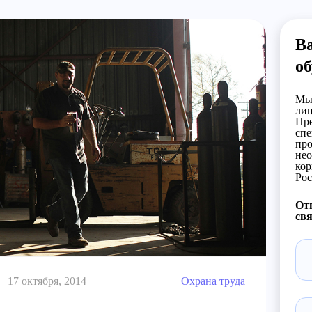
В
об
Мы 
лиц
Пре
спе
про
нео
кор
Рос
Отп
свя
17 октября, 2014
Охрана труда