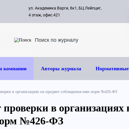
с 09:00 д
ул. Академика Варги, 8к1, БЦ Лейпциг,
ок
8 495 
4 этаж, офис 421
и компании
Авторы журнала
Нормативные
оверки в организациях на предмет соблюдения ими норм №426-ФЗ
т проверки в организациях 
норм №426-ФЗ