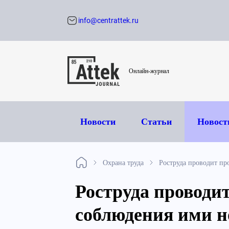
info@centrattek.ru
Обратный звон
Онлайн-журнал
Новости
Статьи
Новост
Охрана труда
Роструда проводит пр
Роструда проводи
соблюдения ими 