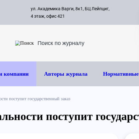
с 09:00 д
ул. Академика Варги, 8к1, БЦ Лейпциг,
ок
8 495 
4 этаж, офис 421
и компании
Авторы журнала
Нормативные
ости поступит государственный заказ
альности поступит государ