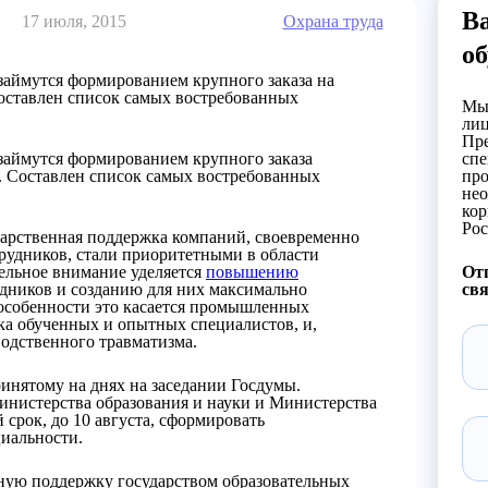
В
17 июля, 2015
Охрана труда
об
займутся формированием крупного заказа на
оставлен список самых востребованных
Мы 
лиц
Пре
 займутся формированием крупного заказа
спе
. Составлен список самых востребованных
про
нео
кор
Рос
дарственная поддержка компаний, своевременно
рудников, стали приоритетными в области
тельное внимание уделяется
повышению
Отп
дников и созданию для них максимально
свя
особенности это касается промышленных
тка обученных и опытных специалистов, и,
водственного травматизма.
инятому на днях на заседании Госдумы.
инистерства образования и науки и Министерства
 срок, до 10 августа, сформировать
циальности.
нную поддержку государством образовательных