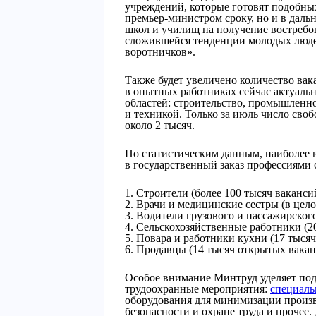
учреждений, которые готовят подобны
премьер-министром сроку, но и в дал
школ и училищ на получение востребо
сложившейся тенденции молодых люде
воротничков».
Также будет увеличено количество вак
в опытных работниках сейчас актуаль
областей: строительство, промышленнос
и техникой. Только за июль число сво
около 2 тысяч.
По статистическим данным, наиболее
в государственный заказ профессиями 
Строители (более 100 тысяч ваканси
Врачи и медицинские сестры (в целом
Водители грузового и пассажирского
Сельскохозяйственные работники (20
Повара и работники кухни (17 тысяч
Продавцы (14 тысяч открытых вакан
Особое внимание Минтруд уделяет под
трудоохранные мероприятия:
специаль
оборудования для минимизации произв
безопасности и охране труда и прочее