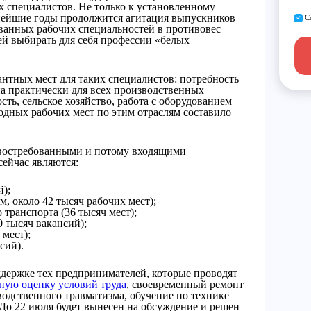
х специалистов. Не только к установленному
ьнейшие годы продолжится агитация выпускников
С
ванных рабочих специальностей в противовес
й выбирать для себя профессии «белых
антных мест для таких специалистов: потребность
на практически для всех производственных
ть, сельское хозяйство, работа с оборудованием
бодных рабочих мест по этим отраслям составило
 востребованными и потому входящими
сейчас являются:
й);
, около 42 тысяч рабочих мест);
 транспорта (36 тысяч мест);
 тысяч вакансий);
 мест);
сий).
держке тех предпринимателей, которые проводят
ную оценку условий труда
, своевременный ремонт
одственного травматизма, обучение по технике
. До 22 июля будет вынесен на обсуждение и решен