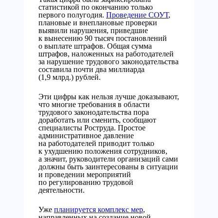
статистикой по окончанию только
первого полугодия.
Проведение СОУТ
,
плановые и внеплановые проверки
выявили нарушения, приведшие
к вынесению 90 тысяч постановлений
о выплате штрафов. Общая сумма
штрафов, наложенных на работодателей
за нарушение трудового законодательства
составила почти два миллиарда
(1,9 млрд.) рублей.
Эти цифры как нельзя лучше доказывают,
что многие требования в области
трудового законодательства пора
доработать или сменить, сообщают
специалисты Роструда. Простое
административное давление
на работодателей приводит только
к ухудшению положения сотрудников,
а значит, руководители организаций сами
должны быть заинтересованы в ситуации
и проведении мероприятий
по регулированию трудовой
деятельности.
Уже
планируется комплекс мер
,
направленных на создание новой