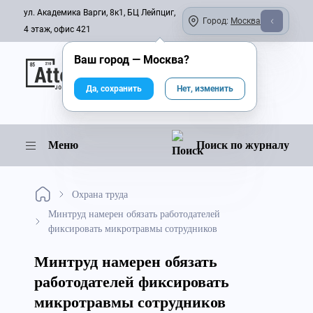
ул. Академика Варги, 8к1, БЦ Лейпциг,
Город:
Москва
4 этаж, офис 421
Ваш город —
Москва
?
Онлайн-журнал
Да, сохранить
Нет, изменить
Меню
Поиск по журналу
Охрана труда
Минтруд намерен обязать работодателей
фиксировать микротравмы сотрудников
Минтруд намерен обязать
работодателей фиксировать
микротравмы сотрудников