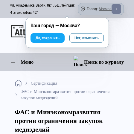
ул. Академика Варги, 8к1, БЦ Лейпциг,
Город:
Москва
4 этаж, офис 421
Ваш город —
Москва
?
Онлайн-журнал
Да, сохранить
Нет, изменить
Меню
Поиск по журналу
Сертификация
ФАС и Минэкономразвития против ограничения
закупок медизделий
ФАС и Минэкономразвития
против ограничения закупок
медизделий