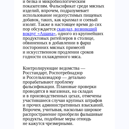
и белка и микробиологическим
показателям. Фальсификат среди мясных
изделий, впрочем, подразумевает
использование недопустимых пищевых
добавок, таких, как крахмал и соевый
изолят. Также в настоящее время до сих
пор обсуждается
скандал, возникший
вокруг «Ашана»
, одного из крупнейших
продуктовых ритейлеров в столице,
обвиненных в добавлении в фарш
посторонних мясных примесей
и искусственном продлении сроков
годности охлажденного мяса.
Контролирующие ведомства —
Росстандарт, Роспотребнадзор
и Россельхознадзор — детально
прорабатывают проблему
фальсификации. Плановые проверки
проводятся в магазинах, на складах
и в производственных цехах, отмечены
участившиеся случаи крупных штрафов
и прочих административных взысканий.
Впрочем, учитывая, насколько широкое
распространение приобрели фальшивые
продукты, подобные меры отнюдь
не кажутся чрезмерными.