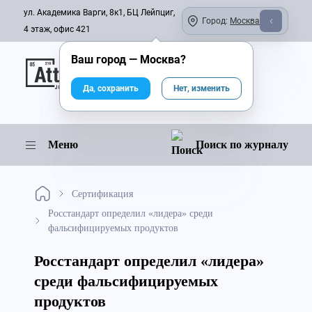
ул. Академика Варги, 8к1, БЦ Лейпциг,
Город:
Москва
4 этаж, офис 421
Ваш город —
Москва
?
Онлайн-журнал
Да, сохранить
Нет, изменить
Меню
Поиск по журналу
Сертификация
Росстандарт определил «лидера» среди
фальсифицируемых продуктов
Росстандарт определил «лидера»
среди фальсифицируемых
продуктов