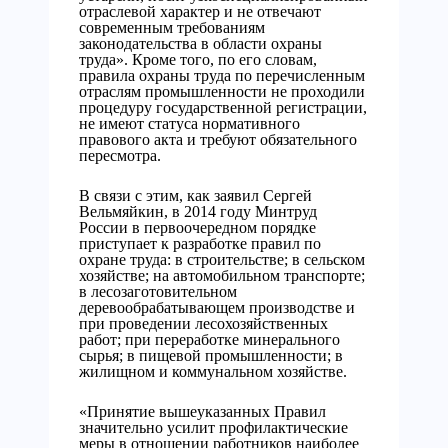
отраслевой характер и не отвечают
современным требованиям
законодательства в области охраны
труда». Кроме того, по его словам,
правила охраны труда по перечисленным
отраслям промышленности не проходили
процедуру государственной регистрации,
не имеют статуса нормативного
правового акта и требуют обязательного
пересмотра.
В связи с этим, как заявил Сергей
Вельмяйкин, в 2014 году Минтруд
России в первоочередном порядке
приступает к разработке правил по
охране труда: в строительстве; в сельском
хозяйстве; на автомобильном транспорте;
в лесозаготовительном
деревообрабатывающем производстве и
при проведении лесохозяйственных
работ; при переработке минерального
сырья; в пищевой промышленности; в
жилищном и коммунальном хозяйстве.
«Принятие вышеуказанных Правил
значительно усилит профилактические
меры в отношении работников наиболее