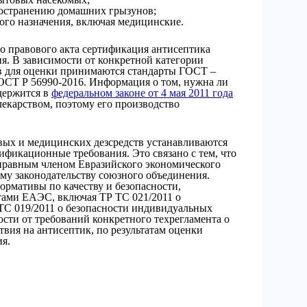
ространению домашних грызунов;
го назначения, включая медицинские.
о правового акта сертификация антисептика
я. В зависимости от конкретной категории
ев для оценки принимаются стандарты ГОСТ –
ОСТ Р 56990-2016. Информация о том, нужна ли
держится в
федеральном законе от 4 мая 2011 года
 лекарством, поэтому его производство
вых и медицинских дезсредств устанавливаются
фикационные требования. Это связано с тем, что
правным членом Евразийского экономического
му законодательству союзного объединения.
ормативы по качеству и безопасности,
тами ЕАЭС, включая ТР ТС 021/2011 о
ТС 019/2011 о безопасности индивидуальных
ости от требований конкретного техрегламента о
твия на антисептик, по результатам оценки
я.