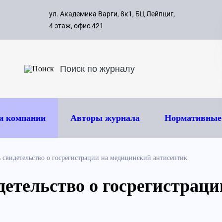
с 09:00 д
ул. Академика Варги, 8к1, БЦ Лейпциг,
ок
8 495 
4 этаж, офис 421
и компании
Авторы журнала
Нормативные
 свидетельство о госрегистрации на медицинский антисептик
детельство о госрегистрац