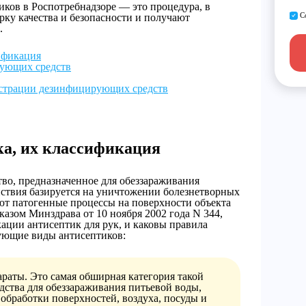
иков в Роспотребнадзоре — это процедура, в
С
рку качества и безопасности и получают
.
ификация
рующих средств
истрации дезинфицирующих средств
ка, их классификация
во, предназначенное для обеззараживания
йствия базируется на уничтожении болезнетворных
т патогенные процессы на поверхности объекта
казом Минздрава от 10 ноября 2002 года N 344,
ации антисептик для рук, и каковы правила
дующие виды антисептиков:
раты. Это самая обширная категория такой
дства для обеззараживания питьевой воды,
обработки поверхностей, воздуха, посуды и