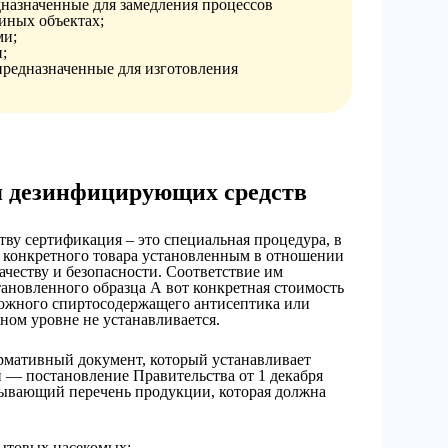
дназначенные для замедления процессов
иных объектах;
ми;
;
предназначенные для изготовления
я дезинфицирующих средств
ву сертификация – это специальная процедура, в
е конкретного товара установленным в отношении
ачеству и безопасности. Соответствие им
ановленного образца А вот конкретная стоимость
кожного спиртосодержащего антисептика или
ьном уровне не устанавливается.
рмативный документ, который устанавливает
 — постановление Правительства от 1 декабря
пывающий перечень продукции, которая должна
ытовых насекомых;