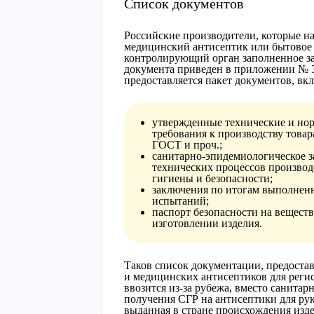
Список документов
Российские производители, которые н
медицинский антисептик или бытовое 
контролирующий орган заполненное за
документа приведен в приложении № 3
предоставляется пакет документов, в
утвержденные технические и но
требования к производству товар
ГОСТ и проч.;
санитарно-эпидемиологическое 
технических процессов произво
гигиены и безопасности;
заключения по итогам выполнен
испытаний;
паспорт безопасности на вещест
изготовлении изделия.
Таков список документации, предоста
и медицинских антисептиков для регис
ввозится из-за рубежа, вместо санита
получения СГР на антисептики для ру
выданная в стране происхождения изде