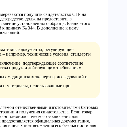
амереваются получить свидетельство СГР на
дезсредство, должны предоставить в
явление установленного образца. Бланк этого
 к приказу № 344. В дополнение к нему
ключающий:
рмативные документы, регулирующие
а – например, технические условия, стандарты
заключение, подтверждающее соответствие
дства продукта действующим требованиям
ных медицинских экспертиз, исследований и
ва и материалы, использованные при
вляемой отечественными изготовителями бытовых
трации и получения свидетельства. Если товар
рно-эпидемиологического заключения для
к предоставляется официальная документация,
лия в целях подтверждения его безопасности для