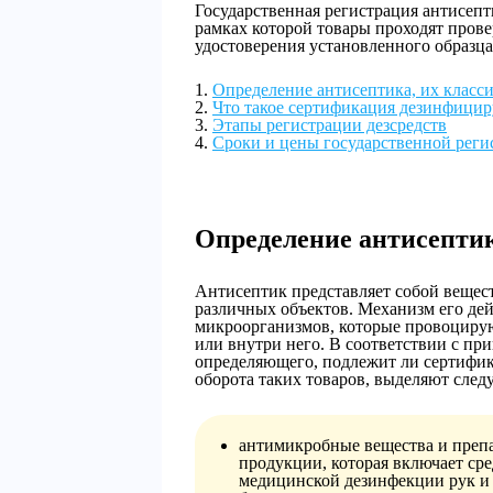
Государственная регистрация антисепт
рамках которой товары проходят прове
удостоверения установленного образца
Определение антисептика, их класс
Что такое сертификация дезинфици
Этапы регистрации дезсредств
Сроки и цены государственной рег
Определение антисепти
Антисептик представляет собой вещест
различных объектов. Механизм его де
микроорганизмов, которые провоцирую
или внутри него. В соответствии с при
определяющего, подлежит ли сертифик
оборота таких товаров, выделяют сле
антимикробные вещества и препа
продукции, которая включает сре
медицинской дезинфекции рук и 