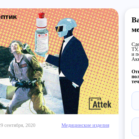
В
м
Сде
ТУ,
и п
Акк
Отп
пол
теч
29 сентября, 2020
Медицинские изделия