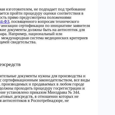
ая изготовителем, не подпадает под требование
ается пройти процедуру оценки соответствия в
ость прямо предусмотрена положениями
84-ФЗ
, посвященного вопросам технического
рганизации сертификации по инициативе заявителя
акие документы должны быть на антисептик для
овара. Например, национальный или
, международная система медицинских критериев
дачей свидетельства.
езсредств
ешительные документы нужны для производства и
 с сертификационным законодательством, все виды
, производимых и продаваемых в любом городе
 должны проходить процедуру госрегистрации и
ание установлено приказом Минздрава № 344.
товых дезсредств, в отношении которых не
я антисептиков в Роспотребнадзоре, не