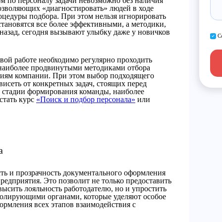
м по персоналу задачи невозможно без наличия
позволяющих «диагностировать» людей в ходе
оцедуры подбора. При этом нельзя игнорировать
 становятся все более эффективными, а методики,
 назад, сегодня вызывают улыбку даже у новичков
С
вой работе необходимо регулярно проходить
 наиболее продвинутыми методиками отбора
ниям компании. При этом выбор подходящего
висеть от конкретных задач, стоящих перед
а стадии формирования команды, наиболее
стать курс
«Поиск и подбор персонала»
или
а
сть и прозрачность документального оформления
едприятия. Это позволит не только предоставить
высить лояльность работодателю, но и упростить
ролирующими органами, которые уделяют особое
рмления всех этапов взаимодействия с