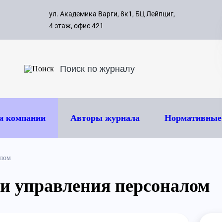
с 09:00 д
ул. Академика Варги, 8к1, БЦ Лейпциг,
ок
8 495 
4 этаж, офис 421
и компании
Авторы журнала
Нормативные
алом
ти управления персоналом