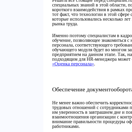
Решить все стоящие перед специалисто
специальных знаний в этой области, 
короткого взаимодействия в рамках пр
тот факт, что технологии в этой сфере
которые использовались несколько лет
рынка труда.
Именно поэтому специалистам в кадро
обучение, позволяющее знакомиться с
персонала, соответствующего требова
обучающего модуля будет во многом за
предприятием на данном этапе. Так, н
подходящим для HR-менеджера может 
«Оценка персонала»
.
Обеспечение документооборот
Не менее важно обеспечить корректно
трудовых отношений с сотрудниками пр
им уверенность в завтрашнем дне и по
взаимоотношения организации с конт
внимание правильности процедуры офо
работниками.