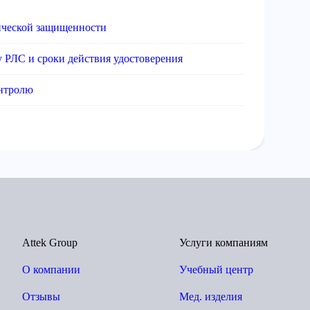
ической защищенности
у РЛС и сроки действия удостоверения
онтролю
Attek Group
Услуги компаниям
О компании
Учебный центр
Отзывы
Мед. изделия