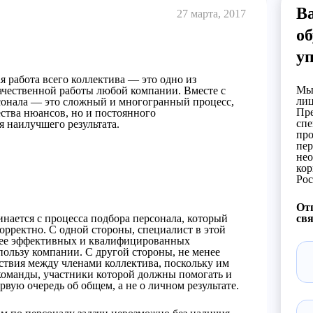
В
27 марта, 2017
об
у
я работа всего коллектива — это одно из
Мы 
ачественной работы любой компании. Вместе с
лиц
рсонала — это сложный и многогранный процесс,
Пре
ества нюансов, но и постоянного
спе
 наилучшего результата.
про
пер
нео
кор
Рос
Отп
нается с процесса подбора персонала, который
свя
орректно. С одной стороны, специалист в этой
олее эффективных и квалифицированных
пользу компании. С другой стороны, не менее
ствия между членами коллектива, поскольку им
 команды, участники которой должны помогать и
рвую очередь об общем, а не о личном результате.