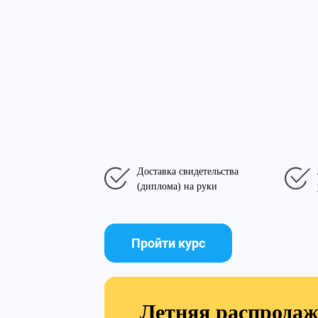
Доставка свидетельства
(диплома) на руки
Пройти курс
Летняя распрода