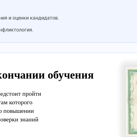
ия и оценки кандидатов.
нфликтология.
кончании обучения
редстоит пройти
там которого
 о повышении
роверки знаний