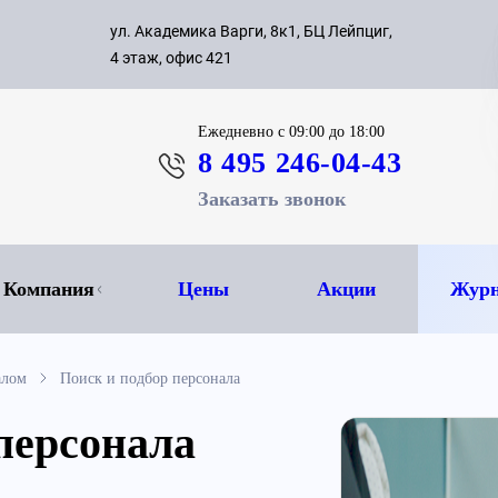
с 09:00 д
ул. Академика Варги, 8к1, БЦ Лейпциг,
ок
8 495 
4 этаж, офис 421
Ежедневно
с 09:00 до 18:00
8 495 246-04-43
Заказать звонок
Компания
Цены
Акции
Журн
алом
Поиск и подбор персонала
персонала