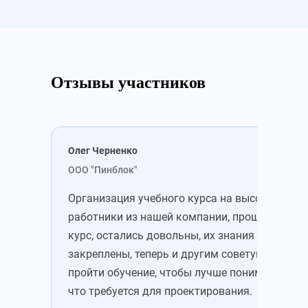
Отзывы участников
Олег Черненко
Мих
ООО "Пинблок"
ООО
Организация учебного курса на высоте. Все
Зап
работники из нашей компании, прошедшие
уже
курс, остались довольны, их знания
зна
закреплены, теперь и другим советую
это
пройти обучение, чтобы лучше понимать,
Пон
что требуется для проектирования.
цен