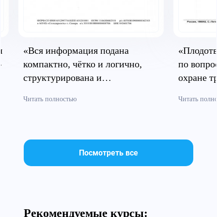
я
«Вся информация подана
«Плодотв
»
компактно, чётко и логично,
по вопро
структурирована и
охране т
систематизирована»
безопасн
Читать полностью
Читать полн
Посмотреть все
Рекомендуемые курсы: