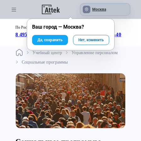
Москва
Ваш город —
Москва
?
По России бесплатно:
с 09:00 до 18:00
8 495 246-04-43
8 800 333-25-40
Да, сохранить
Нет, изменить
Учебный центр
Управление персоналом
Социальные программы