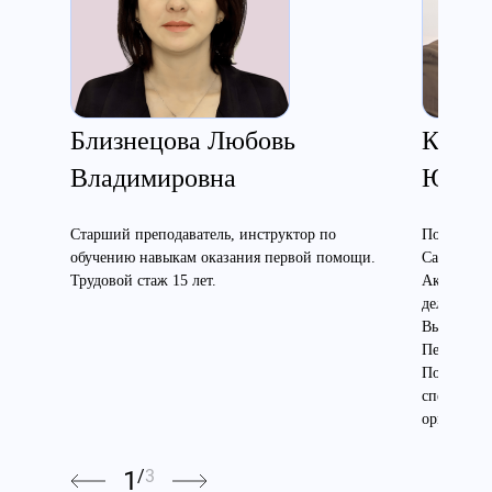
Близнецова Любовь
Корн
Владимировна
Юрье
Старший преподаватель, инструктор по
Получил в
обучению навыкам оказания первой помощи.
Санкт-Пет
Трудовой стаж 15 лет.
Академии 
дело» и в
Высшей шк
Петербург
Политехни
специальн
организац
1
/
3