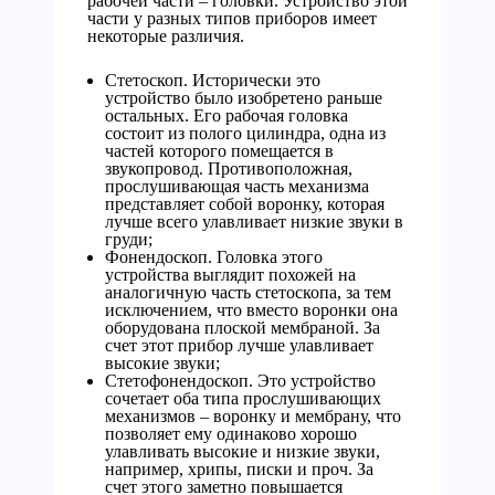
рабочей части – головки. Устройство этой
части у разных типов приборов имеет
некоторые различия.
Стетоскоп. Исторически это
устройство было изобретено раньше
остальных. Его рабочая головка
состоит из полого цилиндра, одна из
частей которого помещается в
звукопровод. Противоположная,
прослушивающая часть механизма
представляет собой воронку, которая
лучше всего улавливает низкие звуки в
груди;
Фонендоскоп. Головка этого
устройства выглядит похожей на
аналогичную часть стетоскопа, за тем
исключением, что вместо воронки она
оборудована плоской мембраной. За
счет этот прибор лучше улавливает
высокие звуки;
Стетофонендоскоп. Это устройство
сочетает оба типа прослушивающих
механизмов – воронку и мембрану, что
позволяет ему одинаково хорошо
улавливать высокие и низкие звуки,
например, хрипы, писки и проч. За
счет этого заметно повышается