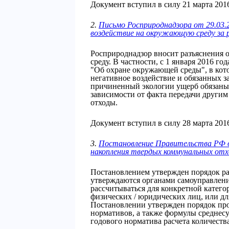
Документ вступил в силу 21 марта 2016
2.
Письмо Росприроднадзора от 29.03.2
воздействие на окружающую среду за 
Росприроднадзор вносит разъяснения 
среду. В частности, с 1 января 2016 го
"Об охране окружающей среды", в кот
негативное воздействие и обязанных за
причиненный экологии ущерб обязаны 
зависимости от факта передачи други
отходы.
Документ вступил в силу 28 марта 2016
3.
Постановление Правительства РФ о
накопления твердых коммунальных отх
Постановлением утвержден порядок р
утверждаются органами самоуправлени
рассчитываться для конкретной катего
физических / юридических лиц, или дл
Постановлении утвержден порядок про
нормативов, а также формулы среднесу
годового норматива расчета количества