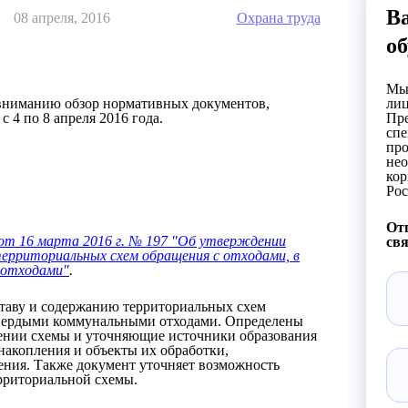
В
08 апреля, 2016
Охрана труда
об
Мы 
 вниманию обзор нормативных документов,
лиц
 4 по 8 апреля 2016 года.
Пре
спе
про
нео
кор
Рос
Отп
т 16 марта 2016 г. № 197 "Об утверждении
свя
ерриториальных схем обращения с отходами, в
 отходами"
.
ставу и содержанию территориальных схем
 твердыми коммунальными отходами. Определены
ении схемы и уточняющие источники образования
 накопления и объекты их обработки,
ения. Также документ уточняет возможность
рриториальной схемы.