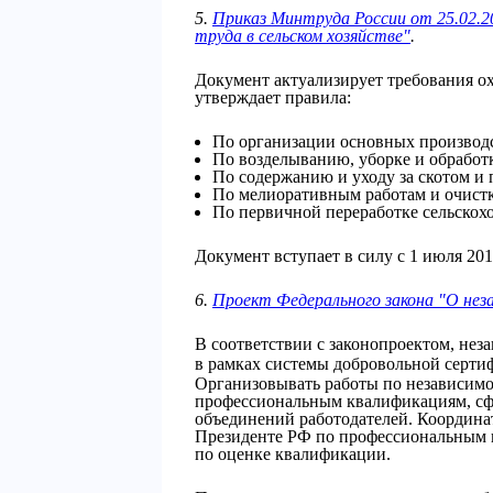
5.
Приказ Минтруда России от 25.02.2
труда в сельском хозяйстве"
.
Документ актуализирует требования ох
утверждает правила:
По организации основных производс
По возделыванию, уборке и обработк
По содержанию и уходу за скотом и 
По мелиоративным работам и очистк
По первичной переработке сельскох
Документ вступает в силу с 1 июля 201
6.
Проект Федерального закона "О нез
В соответствии с законопроектом, нез
в рамках системы
добровольной
серти
Организовывать работы по независимо
профессиональным квалификациям, сф
объединений работодателей. Координа
Президенте РФ по профессиональным 
по оценке квалификации.