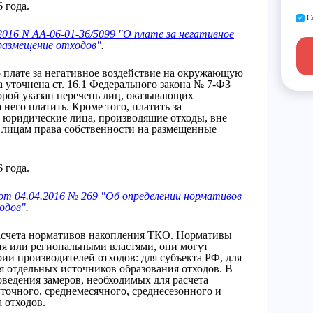
 года.
С
016 N АА-06-01-36/5099 "О плате за негативное
размещение отходов"
.
о плате за негативное воздействие на окружающую
да уточнена ст. 16.1 Федерального закона № 7-ФЗ
орой указан перечень лиц, оказывающих
 него платить. Кроме того, платить за
юридические лица, производящие отходы, вне
м лицам права собственности на размещенные
 года.
т 04.04.2016 № 269 "Об определении нормативов
одов"
.
асчета нормативов накопления ТКО. Нормативы
я или региональными властями, они могут
рии производителей отходов: для субъекта РФ, для
я отдельных источников образования отходов. В
ведения замеров, необходимых для расчета
точного, среднемесячного, среднесезонного и
 отходов.