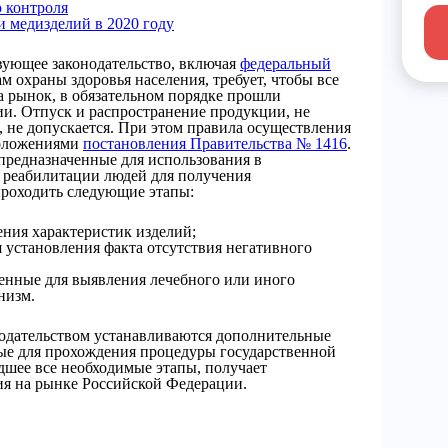
 контроля
 медизделий в 2020 году
ующее законодательство, включая
федеральный
м охраны здоровья населения, требует, чтобы все
 рынок, в обязательном порядке прошли
ии. Отпуск и распространение продукции, не
 не допускается. При этом правила осуществления
положениями
постановления Правительства № 1416
.
, предназначенные для использования в
и реабилитации людей для получения
проходить следующие этапы:
ения характеристик изделий;
 установления факта отсутствия негативного
енные для выявления лечебного или иного
низм.
одательством устанавливаются дополнительные
ые для прохождения процедуры государственной
дшее все необходимые этапы, получает
ия на рынке Российской Федерации.