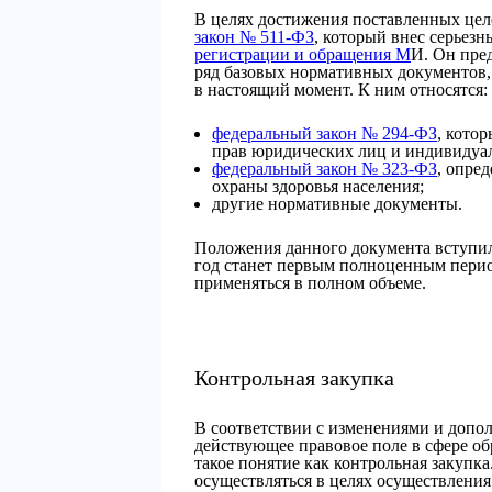
В целях достижения поставленных целе
закон № 511-ФЗ
, который внес серьез
регистрации и обращения М
И. Он пре
ряд базовых нормативных документов
в настоящий момент. К ним относятся:
федеральный закон № 294-ФЗ
, кото
прав юридических лиц и индивидуа
федеральный закон № 323-ФЗ
, опре
охраны здоровья населения;
другие нормативные документы.
Положения данного документа вступили
год станет первым полноценным перио
применяться в полном объеме.
Контрольная закупка
В соответствии с изменениями и доп
действующее правовое поле в сфере о
такое понятие как контрольная закупк
осуществляться в целях осуществления