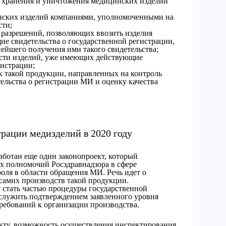
, хранения и уничтожения медицинских изделий
нских изделий компаниями, уполномоченными на
сти;
 разрешений, позволяющих ввозить изделия
ие свидетельства о государственной регистрации,
ейшего получения ими такого свидетельства;
сти изделий, уже имеющих действующие
гистрации;
 такой продукции, направленных на контроль
ельства о регистрации МИ и оценку качества
рации медизделий в 2020 году
ботан еще один законопроект, который
х полномочий Росздравнадзора в сфере
оля в области обращения МИ. Речь идет о
самих производств такой продукции.
т стать частью процедуры государственной
 служить подтверждением заявленного уровня
ребований к организации производства.
кту, возможность осуществления инспектирования