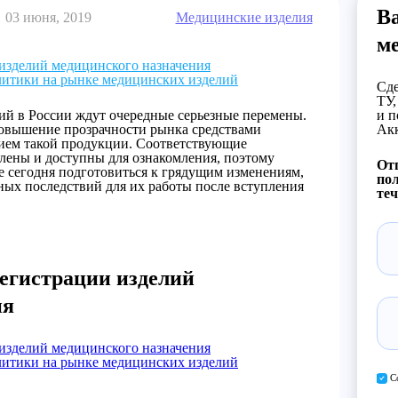
В
03 июня, 2019
Медицинские изделия
м
изделий медицинского назначения
литики на рынке медицинских изделий
Сде
ТУ,
ий в России ждут очередные серьезные перемены.
и п
 повышение прозрачности рынка средствами
Акк
нием такой продукции. Соответствующие
ены и доступны для ознакомления, поэтому
Отп
 сегодня подготовиться к грядущим изменениям,
пол
ных последствий для их работы после вступления
теч
егистрации изделий
ия
изделий медицинского назначения
литики на рынке медицинских изделий
С