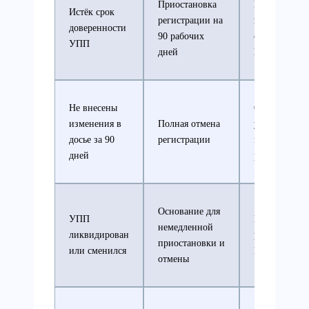
Приостановка
Размещение
Истёк срок
регистрации на
информации
доверенности
90 рабочих
сайте
УПП
дней
Росздравнад
Не внесены
Официально
изменения в
Полная отмена
уведомление
досье за 90
регистрации
исключение 
дней
реестра
Основание для
УПП
Проверка
немедленной
ликвидирован
реестра
приостановки и
или сменился
Росздравнад
отмены