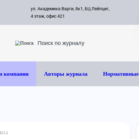
с 09:00 д
ул. Академика Варги, 8к1, БЦ Лейпциг,
ок
8 495 
4 этаж, офис 421
и компании
Авторы журнала
Нормативные
4014