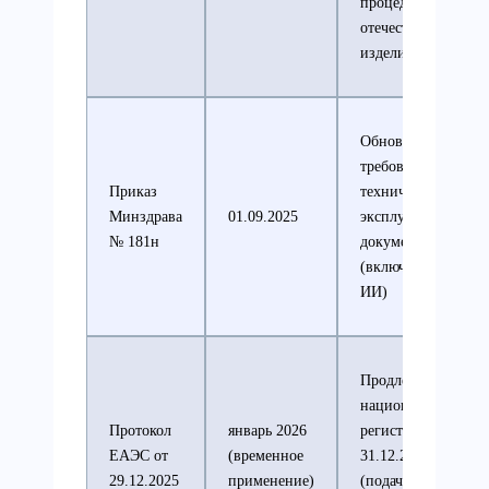
процедура для
отечественных
изделий
Обновлённые
требования к
Приказ
технической и
Минздрава
01.09.2025
эксплуатационной
№ 181н
документации
(включая ПО и
ИИ)
Продление
национальной
Протокол
январь 2026
регистрации до
ЕАЭС от
(временное
31.12.2027
29.12.2025
применение)
(подача),