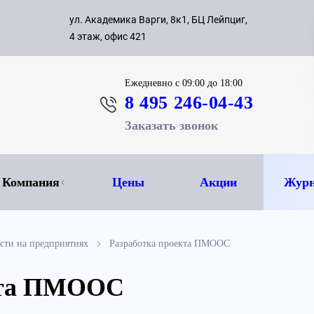
с 09:00 д
ул. Академика Варги, 8к1, БЦ Лейпциг,
ок
8 495 
4 этаж, офис 421
Ежедневно
с 09:00 до 18:00
8 495 246-04-43
Заказать звонок
Компания
Цены
Акции
Журн
ости на предприятиях
Разработка проекта ПМООС
кта ПМООС