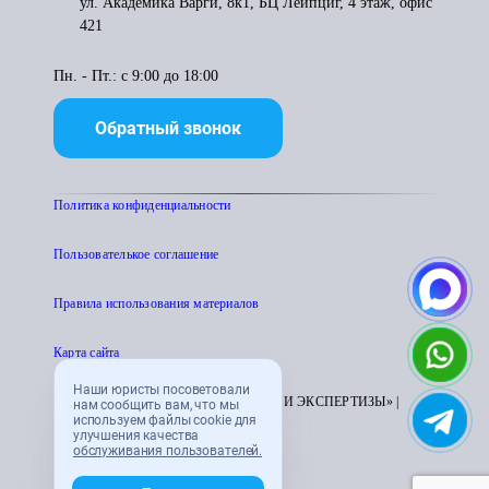
ул. Академика Варги, 8к1, БЦ Лейпциг, 4 этаж, офис
421
Пн. - Пт.: с 9:00 до 18:00
Обратный звонок
Политика конфиденциальности
Пользователькое соглашение
Правила использования материалов
Карта сайта
Наши юристы посоветовали
© 1995 - 2026 «ЦЕНТР АТТЕСТАЦИИ И ЭКСПЕРТИЗЫ» |
нам сообщить вам, что мы
используем файлы cookie для
CENTRATTEK.RU
улучшения качества
обслуживания пользователей.