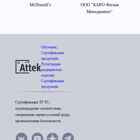
ная
McDonald’s
ООО "КАРО Фильм
"Л
Менеджмент"
Обучение,
Сертификация
продукции,
Регистрация
медицинских
изделий,
Сертификация
продукции
Сертификация ТР ТС;
подтверждение соответствия;
специальная оценка условий труда;
промышленная безопасность.