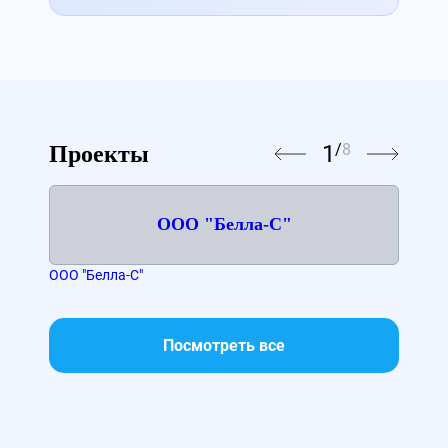
1
/
8
Проекты
ООО "Белла-С"
ООО "Белла-С"
Диа
Посмотреть все