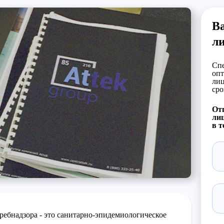
Ва
л
Спе
опт
лиц
сро
Отп
лиц
в т
ребнадзора - это санитарно-эпидемиологическое