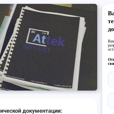
Ва
т
д
Вам
раз
ост
Отп
свя
нической документации: