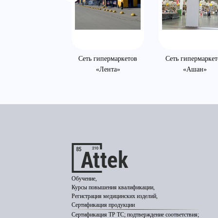
MC-Bauchemie
Сеть гипермаркетов
Сеть гипермаркет
«Лента»
«Ашан»
Обучение,
Курсы повышения квалификации,
Регистрация медицинских изделий,
Сертификация продукции
Сертификация ТР ТС; подтверждение соответствия;