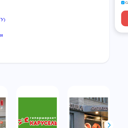
С
ТУ)
ля