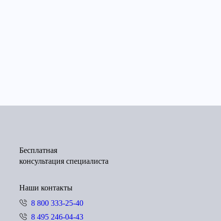
рговая компания
Промышленная группа
«Пауэр Сервис
«Kesko»
«Ладога»
Инжиниринг»
Бесплатная
консультация специалиста
Наши контакты
8 800 333-25-40
8 495 246-04-43