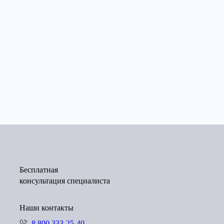
MC-Bauchemie
Торговая компания
ООО «ГофроКар
«Kesko»
Бесплатная
консультация специалиста
Наши контакты
8 800 333-25-40