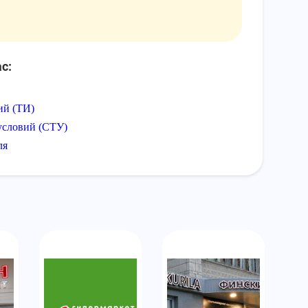
с:
ий (ТИ)
условий (СТУ)
ля