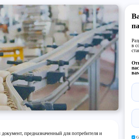
Ва
п
Раз
в с
ста
Отп
пас
вам
документ, предназначенный для потребителя и
С