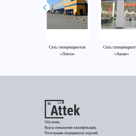
ОО «ГофроКарт»
Сеть гипермаркетов
Сеть гипермаркет
«Лента»
«Ашан»
Обучение,
Курсы повышения квалификации,
Регистрация медицинских изделий,