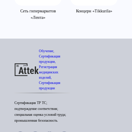
Сеть гипермаркетов
Концерн «Tikkurila»
П
«Лента»
Обучение,
Сертификация
продукции,
Регистрация
медицинских
изделий,
Сертификация
продукции
Сертификация ТР ТС;
подтверждение соответствия;
специальная оценка условий труда;
промышленная безопасность.