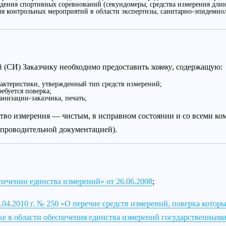
дения спортивных соревнований (секундомеры, средства измерения длин
ля контрольных мероприятий в области экспертизы, санитарно-эпидемиол
й (СИ) Заказчику необходимо предоставить
заявку
, содержащую:
актеристики, утвержденный тип средств измерений;
ебуется поверка;
анизации-заказчика, печать;
ство измерения — чистым, в исправном состоянии и со всеми к
опроводительной документацией).
ечении единства измерений» от 26.06.2008
;
04.2010 г. № 250 «О перечне средств измерений, поверка которы
е в области обеспечения единства измерений государственным