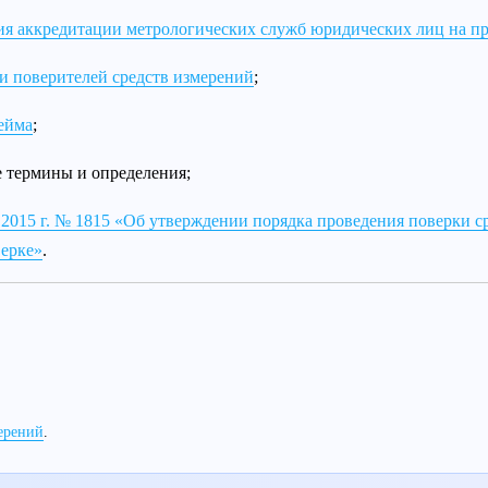
ия аккредитации метрологических служб юридических лиц на пр
ии поверителей средств измерений
;
ейма
;
 термины и определения;
2015 г. № 1815 «Об утверждении порядка проведения поверки ср
верке»
.
ерений
.