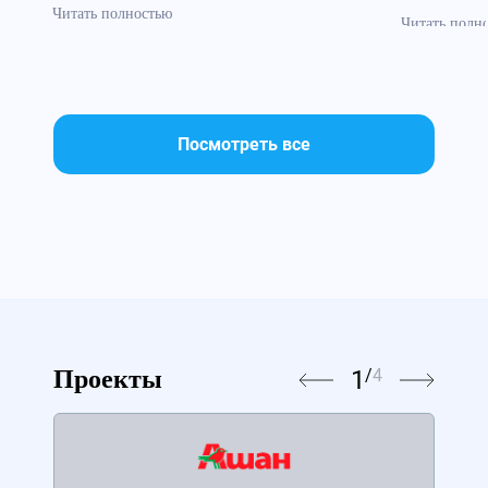
Читать полностью
Читать полн
Посмотреть все
1
/
4
Проекты