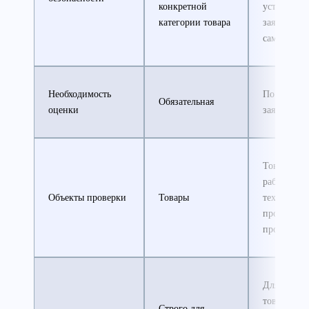
конкретной
устанавли
категории товара
заявителем
самостояте
Необходимость
По инициа
Обязательная
оценки
заявителя
Товары, ус
работы,
Объекты проверки
Товары
технологи
процессы 
проч.
Для любых
товаров, ра
Строго для