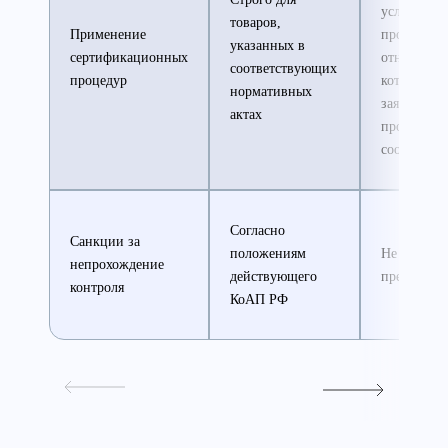
услуг,
товаров,
Применение
процессов,
указанных в
сертификационных
отношени
соответствующих
процедур
которых
нормативных
заявитель 
актах
провести 
соответств
Согласно
Санкции за
положениям
Не
непрохождение
действующего
предусмот
контроля
КоАП РФ