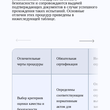
безопасности и сопровождаются выдачей
подтверждающих документов в случае успешного
прохождения таких испытаний. Основные
отличия этих процедур приведены в
нижеследующей таблице.
Отличительные
Обязательная
Необязател
черты процедуры
сертификация
сертифика
Определяю
Определены
системой
соответствующим
сертифика
Выбор критериев
нормативным
выбранной
оценки качества и
актом для
заявителем
безопасности