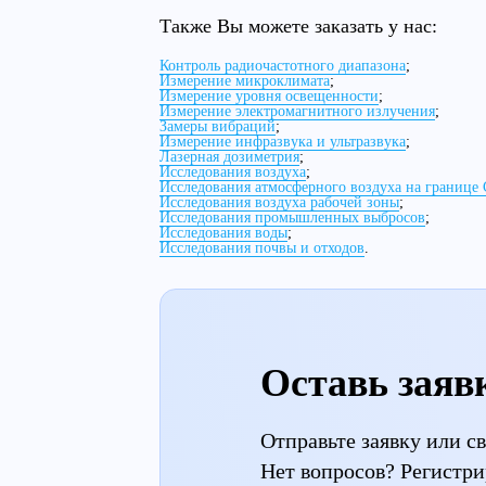
Также Вы можете заказать у нас:
Контроль радиочастотного диапазона
;
Измерение микроклимата
;
Измерение уровня освещенности
;
Измерение электромагнитного излучения
;
Замеры вибраций
;
Измерение инфразвука и ультразвука
;
Лазерная дозиметрия
;
Исследования воздуха
;
Исследования атмосферного воздуха на границе 
Исследования воздуха рабочей зоны
;
Исследования промышленных выбросов
;
Исследования воды
;
Исследования почвы и отходов
.
Оставь заяв
Отправьте заявку или 
Нет вопросов? Регистри