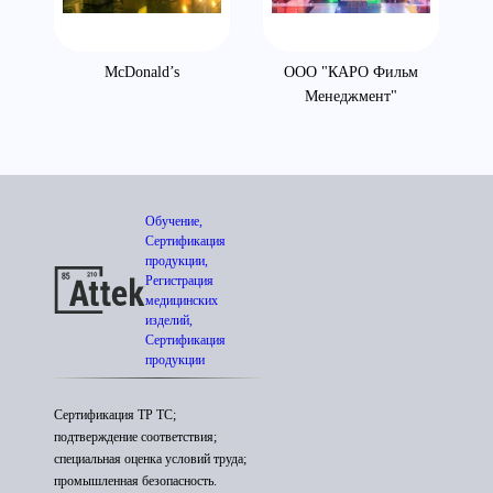
McDonald’s
ООО "КАРО Фильм
"Л
Менеджмент"
Обучение,
Сертификация
продукции,
Регистрация
медицинских
изделий,
Сертификация
продукции
Сертификация ТР ТС;
подтверждение соответствия;
специальная оценка условий труда;
промышленная безопасность.