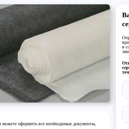
Ва
с
Опр
кра
в с
зак
Отп
сер
теч
 можете оформить все необходимые документы,