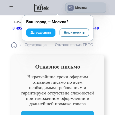
Москва
Ваш город —
Москва
?
По России бесплатно:
с 09:00 до 18:00
8 495 246-04-43
8 800 333-25-40
Да, сохранить
Нет, изменить
Сертификация
Отказное письмо ТР ТС
Отказное письмо
В кратчайшие сроки оформим
отказное письмо по всем
необходимым требованиям и
гарантируем отсутствие сложностей
при таможенном оформлении и
дальнейшей продаже товара