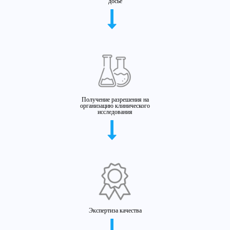
досье
Получение разрешения на
организацию клинического
исследования
Экспертиза качества