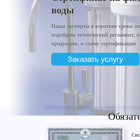
воды
Наши эксперты в короткие сроки п
подобрать технический регламент,
продукции, и схему сертификации
Заказать услугу
Обязат
Сис