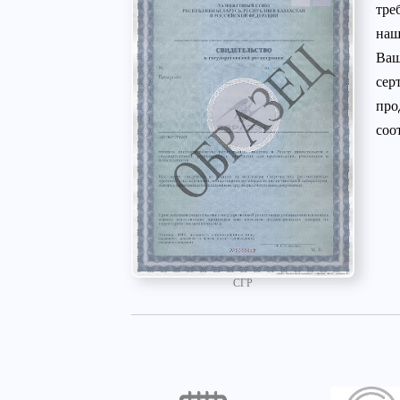
тре
наш
Ваш
сер
про
соо
СГР