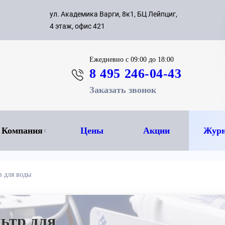
с 09:00 д
ул. Академика Варги, 8к1, БЦ Лейпциг,
ок
8 495 
4 этаж, офис 421
Ежедневно
с 09:00 до 18:00
8 495 246-04-43
Заказать звонок
Компания
Цены
Акции
Журн
в для воды
ьтр для