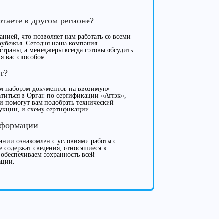
отаете в другом регионе?
нией, что позволяет нам работать со всеми
рубежья. Сегодня наша компания
 страны, а менеджеры всегда готовы обсудить
я вас способом.
т?
м набором документов на ввозимую/
иться в Орган по сертификации «Аттэк»,
ки помогут вам подобрать технический
укции, и схему сертификации.
нформации
нии ознакомлен с условиями работы с
е содержат сведения, относящиеся к
 обеспечиваем сохранность всей
ации.