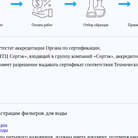
та
Оплата работ
Отбор образцов
Приня
ттестат аккредитации Органа по сертификации.
НТЦ Сертэк», входящий в группу компаний «Сертэк», аккредит
 имеет разрешение выдавать сертификат соответствия Техничес
истрации фильтров для воды
ации
воды
ды питьевого назначения, должны иметь документ, подтверждаю