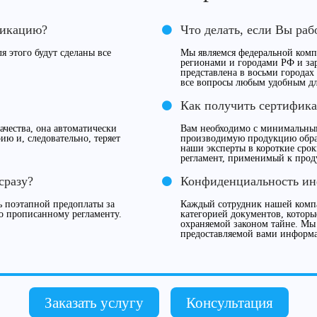
фикацию?
Что делать, если Вы раб
я этого будут сделаны все
Мы являемся федеральной компа
регионами и городами РФ и за
представлена в восьми городах
все вопросы любым удобным дл
Как получить сертифика
чества, она автоматически
Вам необходимо с минимальны
ию и, следовательно, теряет
производимую продукцию обрат
наши эксперты в короткие сро
регламент, применимый к прод
сразу?
Конфиденциальность и
 поэтапной предоплаты за
Каждый сотрудник нашей компа
о прописанному регламенту.
категорией документов, которы
охраняемой законом тайне. Мы
предоставляемой вами информ
Заказать услугу
Консультация