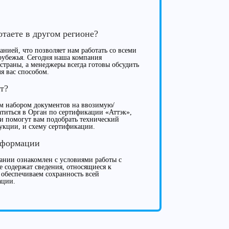
отаете в другом регионе?
нией, что позволяет нам работать со всеми
рубежья. Сегодня наша компания
 страны, а менеджеры всегда готовы обсудить
я вас способом.
т?
м набором документов на ввозимую/
иться в Орган по сертификации «Аттэк»,
ки помогут вам подобрать технический
укции, и схему сертификации.
нформации
нии ознакомлен с условиями работы с
е содержат сведения, относящиеся к
 обеспечиваем сохранность всей
ации.