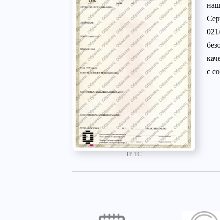
наш
Сер
021
без
кач
с с
ТР ТС