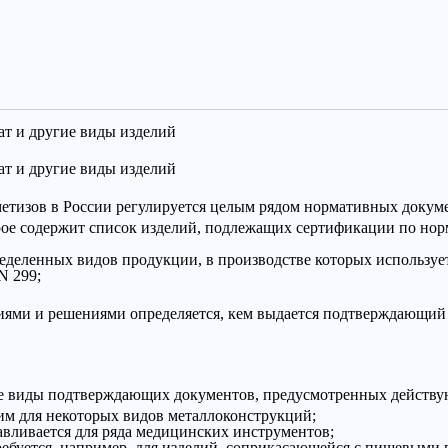
т и другие виды изделий
т и другие виды изделий
 метизов в России регулируется целым рядом нормативных докум
орое содержит список изделий, подлежащих сертификации по н
деленных видов продукции, в производстве которых используетс
N 299;
иями и решениями определяется, кем выдается подтверждающий
е виды подтверждающих документов, предусмотренных действую
им для некоторых видов металлоконструкций;
тавливается для ряда медицинских инструментов;
требуется, например, для изделий, соприкасающейся с пищевыми