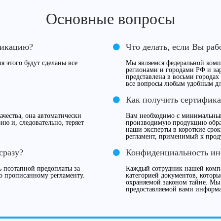
Основные вопросы
фикацию?
Что делать, если Вы раб
я этого будут сделаны все
Мы являемся федеральной компа
регионами и городами РФ и за
представлена в восьми городах
все вопросы любым удобным дл
Как получить сертифика
чества, она автоматически
Вам необходимо с минимальны
ию и, следовательно, теряет
производимую продукцию обрат
наши эксперты в короткие сро
регламент, применимый к прод
сразу?
Конфиденциальность и
 поэтапной предоплаты за
Каждый сотрудник нашей компа
о прописанному регламенту.
категорией документов, которы
охраняемой законом тайне. Мы
предоставляемой вами информ