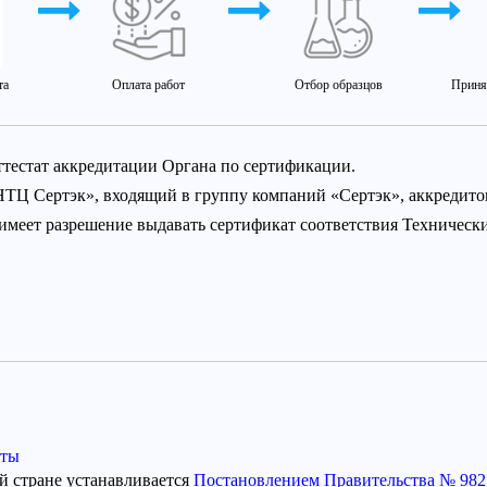
та
Оплата работ
Отбор образцов
Приня
ттестат аккредитации Органа по сертификации.
НТЦ Сертэк», входящий в группу компаний «Сертэк», аккредит
 имеет разрешение выдавать сертификат соответствия Техничес
нты
й стране устанавливается
Постановлением Правительства № 982 о