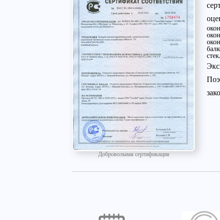
сер
оце
око
окон
око
бал
стек
Экс
Поэ
зак
Добровольная сертификация