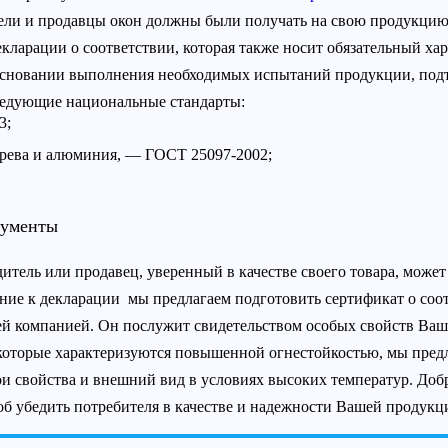
ели и продавцы окон должны были получать на свою продукцию с
кларации о соответствии, которая также носит обязательный хар
основании выполнения необходимых испытаний продукции, подт
ледующие национальные стандарты:
3;
ерева и алюминия, — ГОСТ 25097-2002;
кументы
тель или продавец, уверенный в качестве своего товара, може
ние к декларации мы предлагаем подготовить сертификат о со
ей компанией. Он послужит свидетельством особых свойств В
 которые характеризуются повышенной огнестойкостью, мы пре
ои свойства и внешний вид в условиях высоких температур. Доб
б убедить потребителя в качестве и надежности Вашей продукц