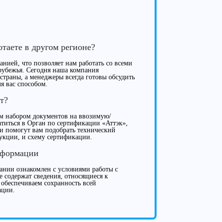
отаете в другом регионе?
нией, что позволяет нам работать со всеми
рубежья. Сегодня наша компания
 страны, а менеджеры всегда готовы обсудить
я вас способом.
т?
м набором документов на ввозимую/
иться в Орган по сертификации «Аттэк»,
ки помогут вам подобрать технический
укции, и схему сертификации.
нформации
нии ознакомлен с условиями работы с
е содержат сведения, относящиеся к
 обеспечиваем сохранность всей
ации.